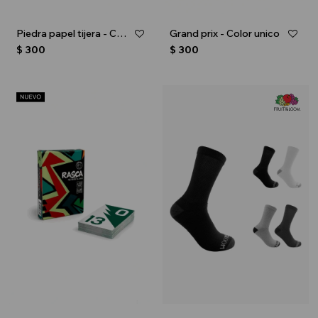
Piedra papel tijera - Color unico
Grand prix - Color unico
$
300
$
300