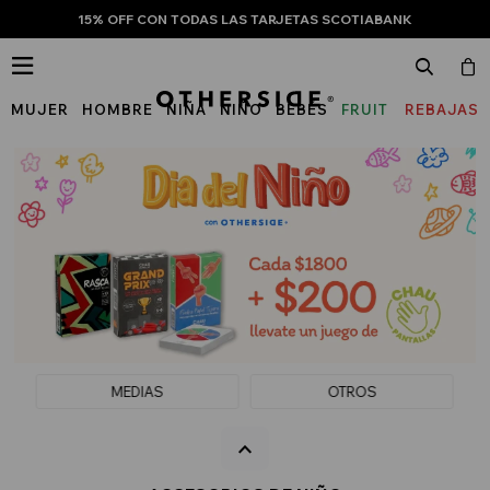
15% OFF CON TODAS LAS TARJETAS SCOTIABANK

MUJER
HOMBRE
NIÑA
NIÑO
BEBÉS
FRUIT
REBAJAS
OF
THE
LOOM
MEDIAS
OTROS