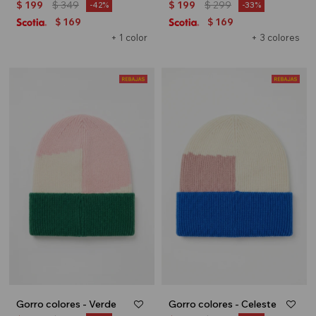
$
199
$
349
$
199
$
299
42
33
169
169
$
$
+ 1 color
+ 3 colores
Gorro colores - Verde
Gorro colores - Celeste