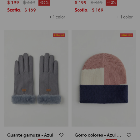
$
199
$
449
$
199
$
349
55
42
169
169
$
$
+ 1 color
+ 1 color
Guante gamuza - Azul
Gorro colores - Azul marino