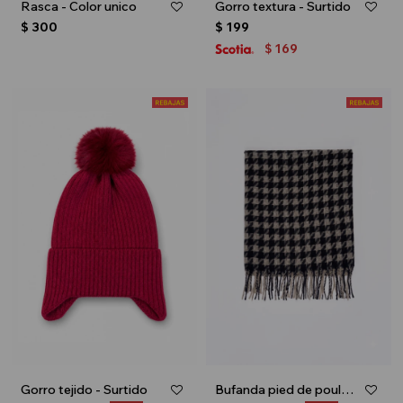
Rasca - Color unico
Gorro textura - Surtido
$
300
$
199
169
$
Gorro tejido - Surtido
Bufanda pied de poule - Gris