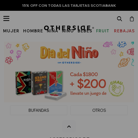
15% OFF CON TODAS LAS TARJETAS SCOTIABANK

MUJER
HOMBRE
NIÑA
NIÑO
BEBÉS
FRUIT
REBAJAS
OF
THE
LOOM
BUFANDAS
OTROS