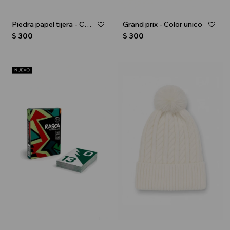
Piedra papel tijera - Color unico
Grand prix - Color unico
$
300
$
300