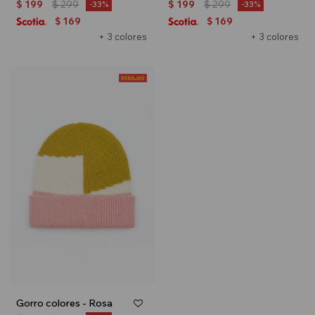
$
199
$
299
$
199
$
299
33
33
169
169
$
$
+ 3 colores
+ 3 colores
Gorro colores - Rosa