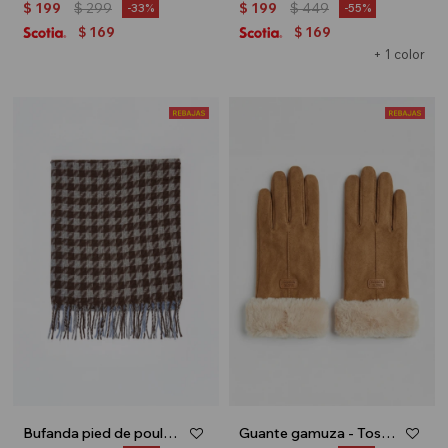
$
199
$
299
$
199
$
449
33
55
169
169
$
$
+ 1 color
Bufanda pied de poule - Verde
Guante gamuza - Tostado