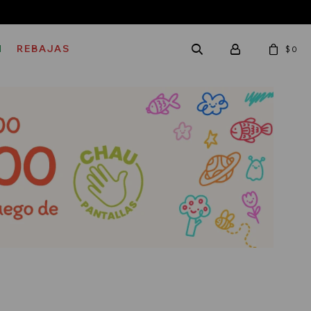
M
REBAJAS
$
0