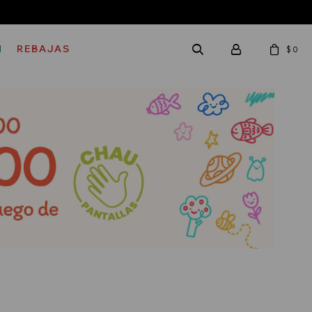
M
REBAJAS
$
0