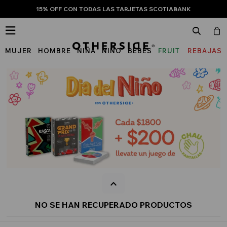
15% OFF CON TODAS LAS TARJETAS SCOTIABANK

MUJER
HOMBRE
NIÑA
NIÑO
BEBÉS
FRUIT
REBAJAS
OF
THE
LOOM
NO SE HAN RECUPERADO PRODUCTOS