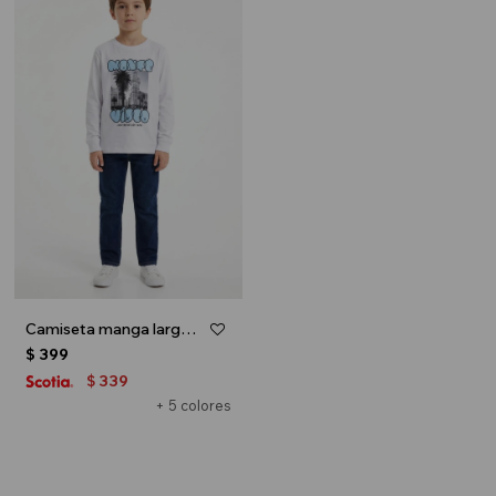
Camiseta manga larga - Blanco y celeste
$
399
339
$
+ 5 colores