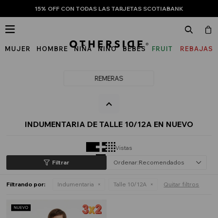
15% OFF CON TODAS LAS TARJETAS SCOTIABANK

MUJER
HOMBRE
NIÑA
NIÑO
BEBÉS
FRUIT
REBAJAS
OF
THE
REMERAS
LOOM
INDUMENTARIA DE TALLE 10/12A EN NUEVO
Vistas
Recomendados
Filtrando por:
Indumentaria
Talle 10/12A
Quitar filtros