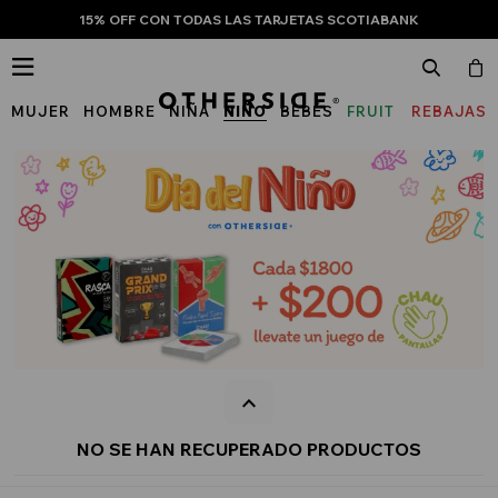
15% OFF CON TODAS LAS TARJETAS SCOTIABANK

MUJER
HOMBRE
NIÑA
NIÑO
BEBÉS
FRUIT
REBAJAS
OF
THE
LOOM
NO SE HAN RECUPERADO PRODUCTOS