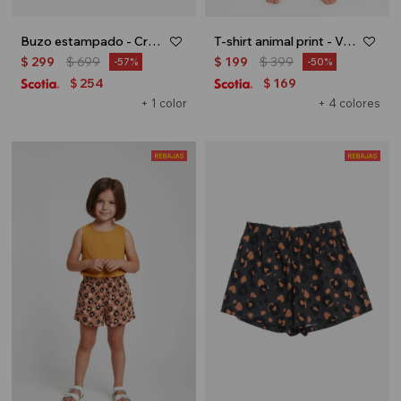
Buzo estampado - Crudo
T-shirt animal print - Verde agua
$
299
$
699
$
199
$
399
57
50
254
169
$
$
+ 1 color
+ 4 colores