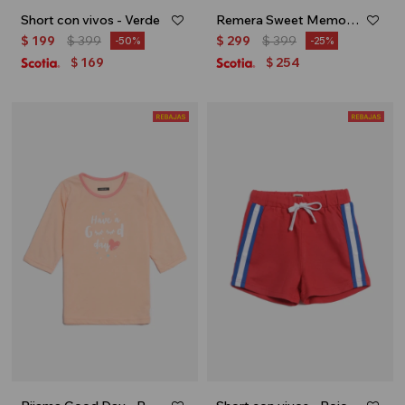
Short con vivos - Verde
Remera Sweet Memories - Gris
$
199
$
399
$
299
$
399
50
25
169
254
$
$