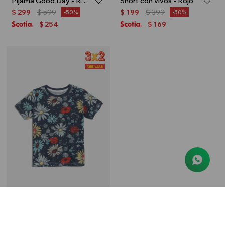
Pijama Good Day - Rosa
Short con vivos - Rojo
$
299
$
599
$
199
$
399
50
50
254
169
$
$
Remera margaritas - Azul marino