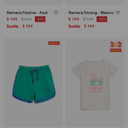
Remera Festive - Azul
Remera Strong - Blanco
$
199
$
349
$
199
$
349
42
42
169
169
$
$