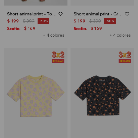
Short animal print - Tostado
Short animal print - Gris oscuro
$
199
$
399
$
199
$
399
50
50
169
169
$
$
+ 4 colores
+ 4 colores