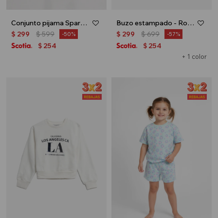
Conjunto pijama Sparkle - Celeste
Buzo estampado - Rosa palido
$
299
$
599
$
299
$
699
50
57
254
254
$
$
+ 1 color