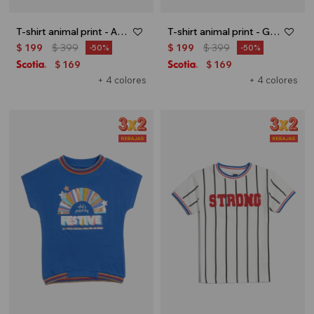
T-shirt animal print - Amarillo
T-shirt animal print - Gris oscuro
$
199
$
399
$
199
$
399
50
50
169
169
$
$
+ 4 colores
+ 4 colores