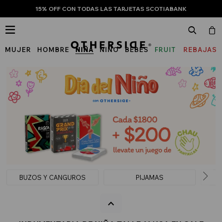
15% OFF CON TODAS LAS TARJETAS SCOTIABANK

MUJER
HOMBRE
NIÑA
NIÑO
BEBÉS
FRUIT
REBAJAS
OF
THE
LOOM
BUZOS Y CANGUROS
PIJAMAS